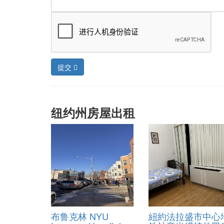
提交
纽约州房屋出租
布鲁克林 NYU
紐約法拉盛市中心