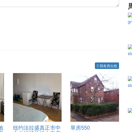
我有房出租
地
纽约法拉盛真正市中
單房550