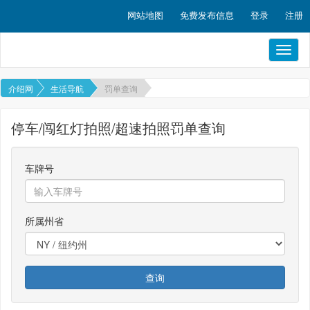
网站地图
免费发布信息
登录
注册
Toggl
naviga
介绍网
生活导航
罚单查询
停车/闯红灯拍照/超速拍照罚单查询
车牌号
所属州省
查询