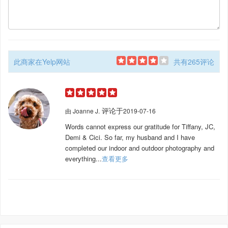
此商家在Yelp网站
共有265评论
评论于
由
Joanne J.
2019-07-16
Words cannot express our gratitude for Tiffany, JC,
Demi & Cici. So far, my husband and I have
completed our indoor and outdoor photography and
everything...
查看更多