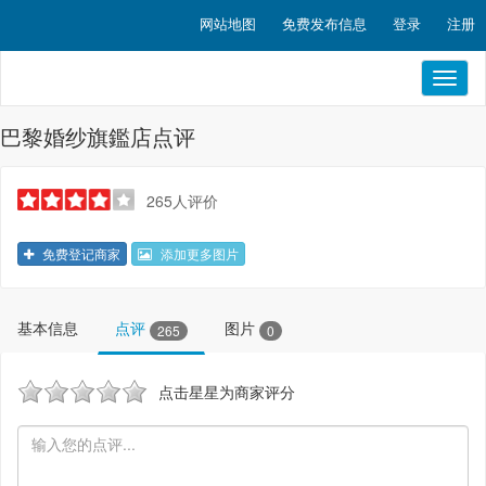
网站地图
免费发布信息
登录
注册
Toggl
naviga
巴黎婚纱旗鑑店点评
265人评价
免费登记商家
添加更多图片
基本信息
点评
图片
265
0
点击星星为商家评分