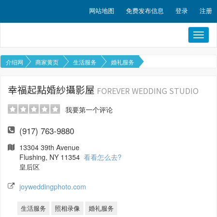
网站地图
免费发布信息
登录
注册
Toggl
naviga
介绍网
商家黄页
生活服务
婚礼服务
幸福起點婚紗攝影屋
FOREVER WEDDING STUDIO
我要第一个评论
(917) 763-9880
13304 39th Avenue
Flushing, NY 11354
看看怎么去?
皇后区
joyweddingphoto.com
生活服务
照相录像
婚礼服务