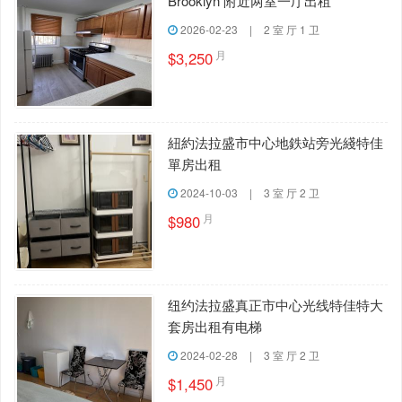
Brooklyn 附近两室一厅出租
2026-02-23
|
2 室 厅 1 卫
月
$3,250
紐約法拉盛市中心地鉄站旁光綫特佳
單房出租
2024-10-03
|
3 室 厅 2 卫
月
$980
纽约法拉盛真正市中心光线特佳特大
套房出租有电梯
2024-02-28
|
3 室 厅 2 卫
月
$1,450