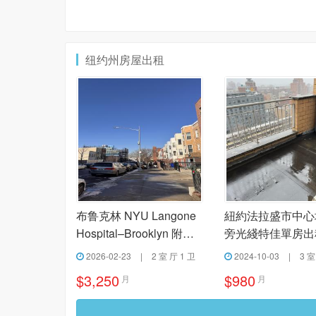
纽约州房屋出租
布鲁克林 NYU Langone
紐約法拉盛市中心
Hospital–Brooklyn 附近
旁光綫特佳單房出
两室一厅出租
2026-02-23
|
2 室 厅 1 卫
2024-10-03
|
3 室
$3,250
$980
月
月