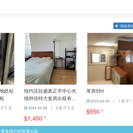
我有房
地鉄站
纽约法拉盛真正市中心光
單房550
租
线特佳特大套房出租有电
2023-03-04
|
1 室 厅 1
梯
 厅 2 卫
2024-02-28
|
3 室 厅 2 卫
$550
月
$1,450
月
更多纽约州房屋出租