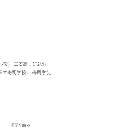
加小费） 工资高，好就业。
日本寿司学校。 寿司学徒
显示全部 ->