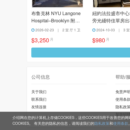
布鲁克林 NYU Langone
紐約法拉盛市中心
Hospital–Brooklyn 附近
旁光綫特佳單房出
两室一厅出租
2026-02-23
|
2 室 厅 1 卫
2024-10-03
|
3 室
$3,250
$980
月
月
公司信息
帮助/
关于我们
免责声
联系我们
使用条
友情连接
隐私政
加华招
介绍网在您的计算机上存储COOKIES，这些COOKIES用于改善
COOKIES。 有关您的隐私的信息，请阅读我们的
隐私政策
和
使用条款