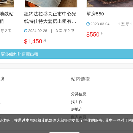
地鉄站
纽约法拉盛真正市中心光
單房550
租
线特佳特大套房出租有电
2023-03-04
|
1 室 厅 1
梯
 厅 2 卫
2024-02-28
|
3 室 厅 2 卫
$550
月
$1,450
月
更多纽约州房屋出租
服务
站内链接
明
分类信息
款
找工作
策
房地产
聘
商家黄页
您的网站体验，并通过本网站和其他媒体为您提供更加个性化的服务, 其中一些对
。