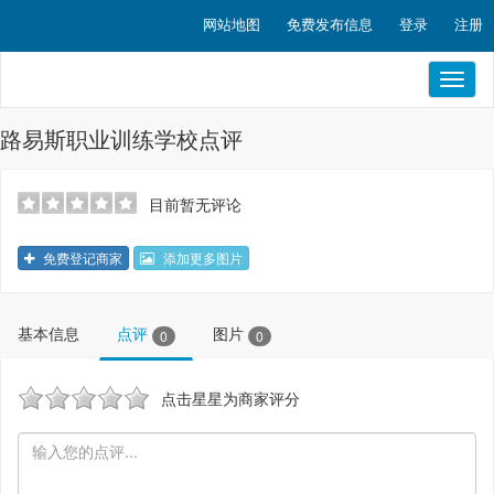
网站地图
免费发布信息
登录
注册
Toggl
naviga
路易斯职业训练学校点评
目前暂无评论
免费登记商家
添加更多图片
基本信息
点评
图片
0
0
点击星星为商家评分