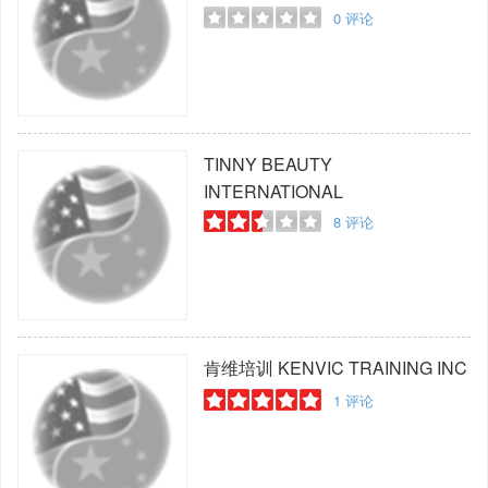
SCHOOL
0
评论
TINNY BEAUTY
INTERNATIONAL
8
评论
肯维培训
KENVIC TRAINING INC
1
评论