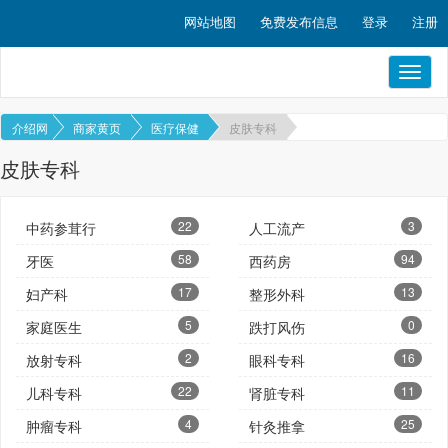
网站地图
免费发布信息
登录
注册
Toggl
naviga
介绍网
商家黄页
医疗保健
皮肤专科
皮肤专科
22
3
中药参茸行
人工流产
58
94
牙医
西药房
17
13
妇产科
整形外科
5
0
家庭医生
跌打风伤
2
16
放射专科
眼科专科
22
11
儿科专科
肾脏专科
4
25
肿瘤专科
针灸推拿