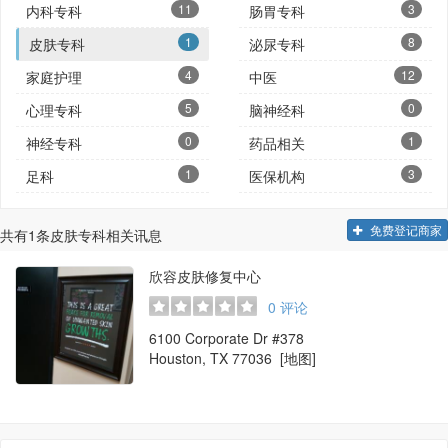
11
3
内科专科
肠胃专科
1
8
皮肤专科
泌尿专科
4
12
家庭护理
中医
5
0
心理专科
脑神经科
0
1
神经专科
药品相关
1
3
足科
医保机构
免费登记商家
共有
1
条皮肤专科相关讯息
欣容皮肤修复中心
0
评论
6100 Corporate Dr #378
Houston, TX 77036
[地图]