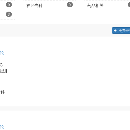
0
0
神经专科
药品相关
3
免费登
论
8C
地图]
专科
论