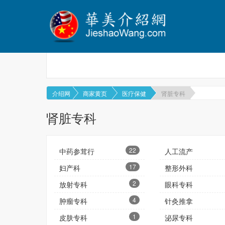
介绍网
商家黄页
医疗保健
肾脏专科
肾脏专科
22
中药参茸行
人工流产
17
妇产科
整形外科
2
放射专科
眼科专科
4
肿瘤专科
针灸推拿
1
皮肤专科
泌尿专科