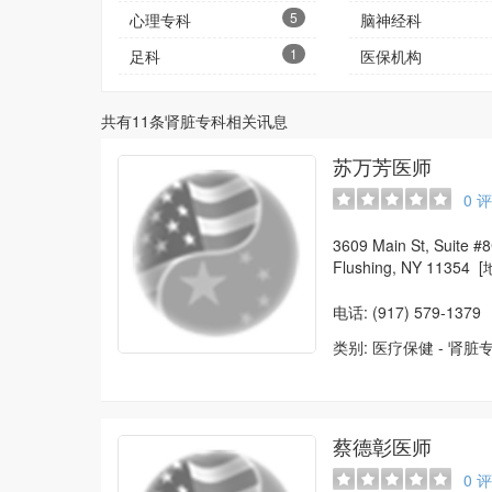
5
心理专科
脑神经科
1
足科
医保机构
共有
11
条肾脏专科相关讯息
苏万芳医师
0
评
3609 Main St, Suite #
Flushing, NY 11354
[
电话: (917) 579-1379
类别:
医疗保健
-
肾脏
蔡德彰医师
0
评