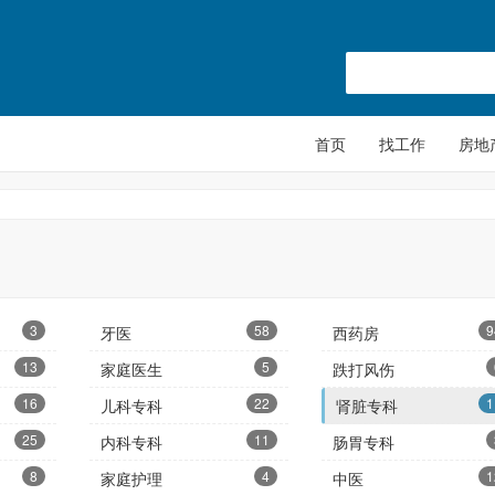
首页
找工作
房地
3
58
9
牙医
西药房
13
5
家庭医生
跌打风伤
16
22
1
儿科专科
肾脏专科
25
11
内科专科
肠胃专科
8
4
1
家庭护理
中医