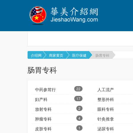
介绍网
商家黄页
医疗保健
肠胃专科
肠胃专科
22
中药参茸行
人工流产
17
妇产科
整形外科
2
放射专科
眼科专科
4
肿瘤专科
针灸推拿
1
皮肤专科
泌尿专科