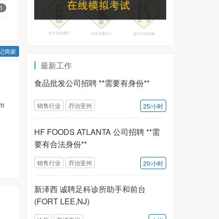
1
记商家
最新工作
食品批发公司招聘 **需要有身份**
pm
销售行业
乔治亚州
25/小时
HF FOODS ATLANTA 公司招聘 **需
要有合法身份**
销售行业
乔治亚州
20/小时
新泽西 诚聘足科诊所助手和前台
(FORT LEE,NJ)