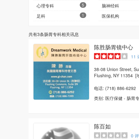
5
心理专科
脑神经科
1
足科
医保机构
共有
3
条肠胃专科相关讯息
陈胜肠胃镜中心
11
38-08 Union Street, Su
Flushing, NY 11354
[
电话: (718) 886-6292
类别:
医疗保健
-
肠胃
陈百如
0
评