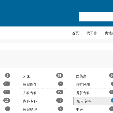
首页
找工作
房地
3
58
9
牙医
西药房
13
5
家庭医生
跌打风伤
16
22
1
儿科专科
肾脏专科
25
11
内科专科
肠胃专科
8
4
1
家庭护理
中医