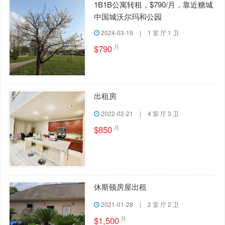
1B1B公寓转租，$790/月，靠近糖城
中国城沃尔玛和公园
2024-03-19
|
1 室 厅 1 卫
月
$790
出租房
2022-02-21
|
4 室 厅 3 卫
月
$850
休斯顿房屋出租
2021-01-28
|
2 室 厅 2 卫
月
$1,500