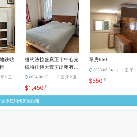
地鉄站
纽约法拉盛真正市中心光
單房550
租
线特佳特大套房出租有电
2023-03-04
|
1 室 厅 1
梯
 厅 2 卫
2024-02-28
|
3 室 厅 2 卫
$550
月
$1,450
月
更多纽约州房屋出租