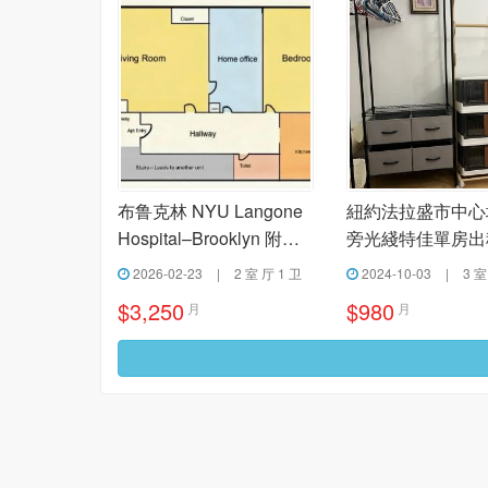
布鲁克林 NYU Langone
紐約法拉盛市中心
Hospital–Brooklyn 附近
旁光綫特佳單房出
两室一厅出租
2026-02-23
|
2 室 厅 1 卫
2024-10-03
|
3 室
$3,250
$980
月
月