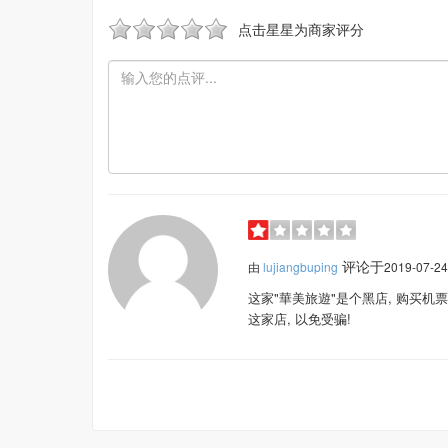
点击星星为商家评分
评论于
由
lujiangbuping
2019-07-2
这家"華美旅遊"是个黑店, 购买
这家店, 以免受骗!