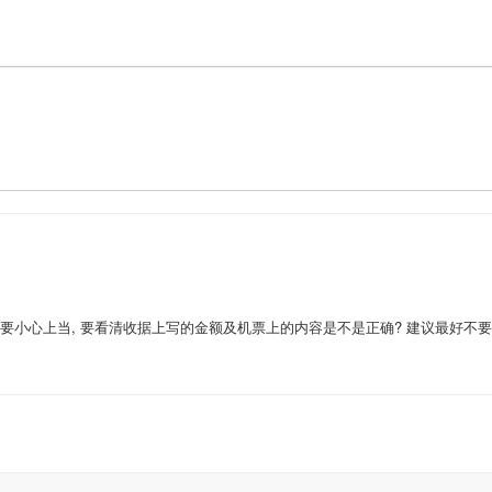
4
机票要小心上当, 要看清收据上写的金额及机票上的内容是不是正确? 建议最好不