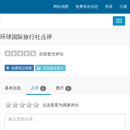
网站地图
免费发布信息
登录
注册
Toggl
naviga
环球国际旅行社点评
目前暂无评论
免费登记商家
添加更多图片
基本信息
点评
图片
0
0
点击星星为商家评分