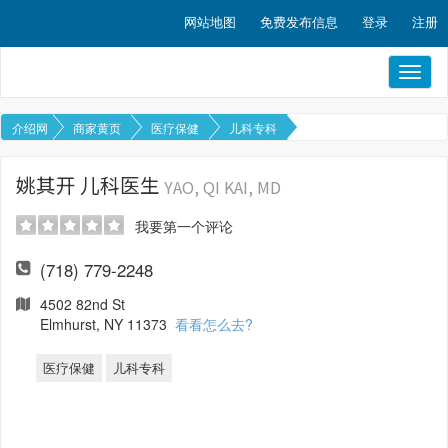
网站地图
免费发布信息
登录
注册
Toggl
naviga
介绍网
商家黄页
医疗保健
儿科专科
姚其开 儿科医生
YAO, QI KAI, MD
我要第一个评论
(718) 779-2248
4502 82nd St
Elmhurst, NY 11373
看看怎么去?
医疗保健
儿科专科