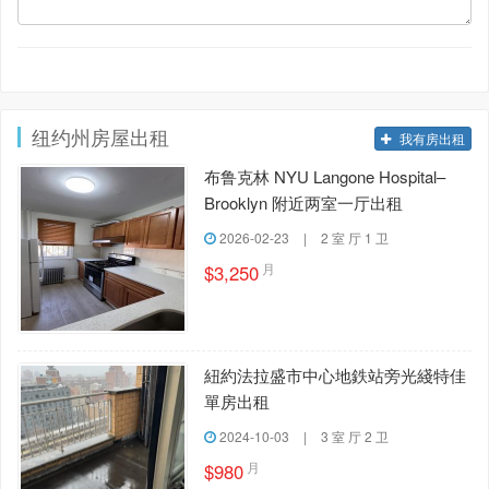
纽约州房屋出租
我有房出租
布鲁克林 NYU Langone Hospital–
Brooklyn 附近两室一厅出租
2026-02-23
|
2 室 厅 1 卫
月
$3,250
紐約法拉盛市中心地鉄站旁光綫特佳
單房出租
2024-10-03
|
3 室 厅 2 卫
月
$980