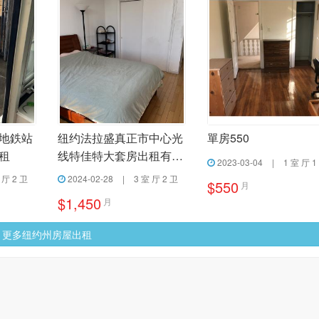
地鉄站
纽约法拉盛真正市中心光
單房550
租
线特佳特大套房出租有电
2023-03-04
|
1 室 厅 1
梯
 厅 2 卫
2024-02-28
|
3 室 厅 2 卫
$550
月
$1,450
月
更多纽约州房屋出租