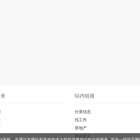
服务
站内链接
明
分类信息
款
找工作
策
房地产
聘
商家黄页
您的网站体验，并通过本网站和其他媒体为您提供更加个性化的服务, 其中一些对