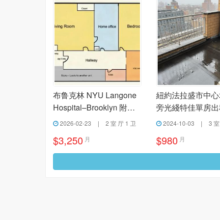
布鲁克林 NYU Langone
紐約法拉盛市中心
Hospital–Brooklyn 附近
旁光綫特佳單房出
两室一厅出租
2026-02-23
|
2 室 厅 1 卫
2024-10-03
|
3 室
$3,250
$980
月
月