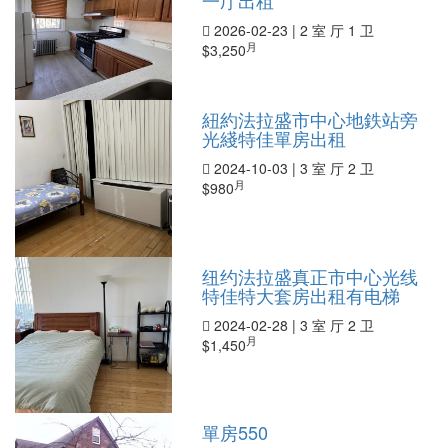
一厅出租
2026-02-23
|
2 室 厅 1 卫
月
$3,250
紐約法拉盛市中心地鉄站旁
光綫特佳單房出租
2024-10-03
|
3 室 厅 2 卫
月
$980
纽约法拉盛真正市中心光线
特佳特大套房出租有电梯
2024-02-28
|
3 室 厅 2 卫
月
$1,450
單房550