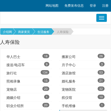
网站地图
免费发布信息
登录
注册
Toggl
naviga
介绍网
商家黄页
生活服务
人寿保险
人寿保险
18
26
华人巴士
搬家公司
9
3
接送/电召车
月子中心
134
53
旅行社
酒店旅馆
15
21
照相录像
婚礼服务
20
32
宠物店
宠物医院
1
10
婚姻介绍
殡仪馆
20
1
职业介绍所
手机维修