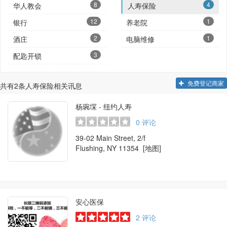
8
4
华人教会
人寿保险
12
1
银行
养老院
2
1
酒庄
电脑维修
3
配匙开锁
免费登记商家
共有
2
条人寿保险相关讯息
杨琬堔 - 纽约人寿
0
评论
39-02 Main Street, 2/f
Flushing, NY 11354
[地图]
安心医保
2
评论