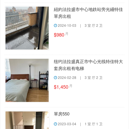
紐約法拉盛市中心地鉄站旁光綫特佳
單房出租
2024-10-03
|
3 室 厅 2 卫
月
$980
纽约法拉盛真正市中心光线特佳特大
套房出租有电梯
2024-02-28
|
3 室 厅 2 卫
月
$1,450
單房550
2023-03-04
|
1 室 厅 1 卫