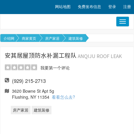
网站地图
免费发布信息
登录
注册
Toggl
naviga
介绍网
商家黄页
房产家居
建筑装修
安其居屋顶防水补漏工程队
ANQIJU ROOF LEAK
我要第一个评论
(929) 215-2713
3620 Bowne St Apt 5g
Flushing, NY 11354
看看怎么去?
房产家居
建筑装修