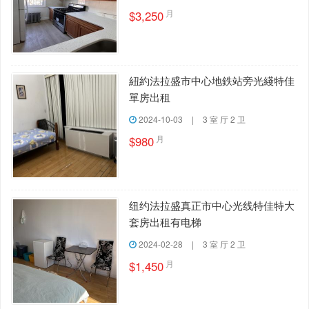
月
$3,250
紐約法拉盛市中心地鉄站旁光綫特佳
單房出租
2024-10-03
|
3 室 厅 2 卫
月
$980
纽约法拉盛真正市中心光线特佳特大
套房出租有电梯
2024-02-28
|
3 室 厅 2 卫
月
$1,450