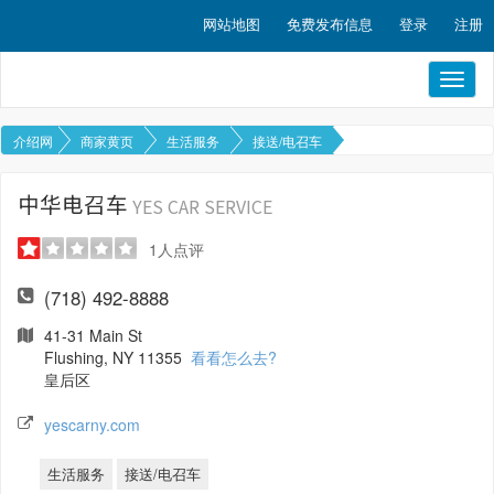
网站地图
免费发布信息
登录
注册
Toggl
naviga
介绍网
商家黄页
生活服务
接送/电召车
中华电召车
YES CAR SERVICE
1
人点评
(718) 492-8888
41-31 Main St
Flushing, NY 11355
看看怎么去?
皇后区
yescarny.com
生活服务
接送/电召车