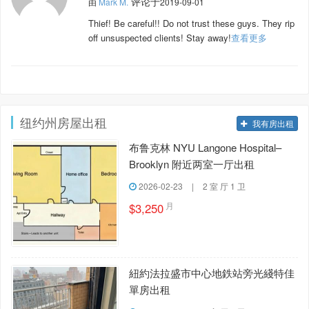
评论于
由
Mark M.
2019-09-01
Thief! Be careful!! Do not trust these guys. They rip
off unsuspected clients! Stay away!
查看更多
纽约州房屋出租
我有房出租
布鲁克林 NYU Langone Hospital–
Brooklyn 附近两室一厅出租
2026-02-23
|
2 室 厅 1 卫
月
$3,250
紐約法拉盛市中心地鉄站旁光綫特佳
單房出租