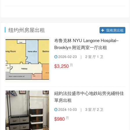
纽约州房屋出租
我有房出租
布鲁克林 NYU Langone Hospital–
Brooklyn 附近两室一厅出租
2026-02-23
|
2 室 厅 1 卫
月
$3,250
紐約法拉盛市中心地鉄站旁光綫特佳
單房出租
2024-10-03
|
3 室 厅 2 卫
月
$980