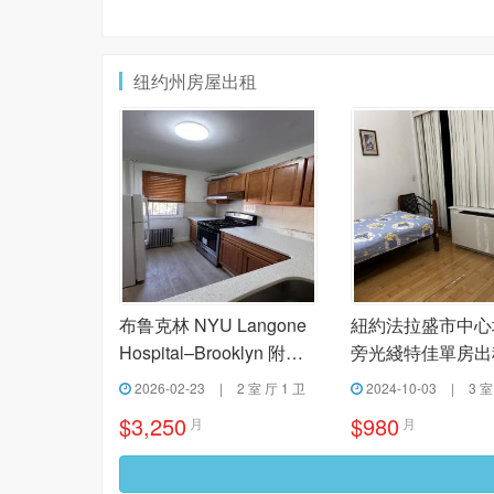
纽约州房屋出租
布鲁克林 NYU Langone
紐約法拉盛市中心
Hospital–Brooklyn 附近
旁光綫特佳單房出
两室一厅出租
2026-02-23
|
2 室 厅 1 卫
2024-10-03
|
3 室
$3,250
$980
月
月