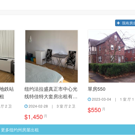
我有房
地鉄站
纽约法拉盛真正市中心光
單房550
租
线特佳特大套房出租有电
2023-03-04
|
1 室 厅 1
梯
 厅 2 卫
2024-02-28
|
3 室 厅 2 卫
$550
月
$1,450
月
更多纽约州房屋出租