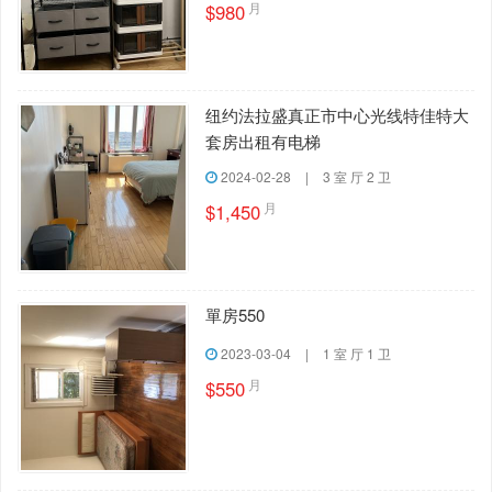
月
$980
纽约法拉盛真正市中心光线特佳特大
套房出租有电梯
2024-02-28
|
3 室 厅 2 卫
月
$1,450
單房550
2023-03-04
|
1 室 厅 1 卫
月
$550