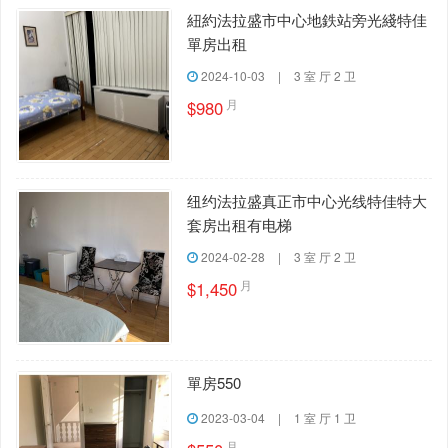
紐約法拉盛市中心地鉄站旁光綫特佳
單房出租
2024-10-03
|
3 室 厅 2 卫
月
$980
纽约法拉盛真正市中心光线特佳特大
套房出租有电梯
2024-02-28
|
3 室 厅 2 卫
月
$1,450
單房550
2023-03-04
|
1 室 厅 1 卫
月