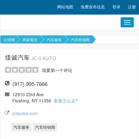
网站地图
免费发布信息
登录
注册
Toggl
naviga
介绍网
商家黄页
汽车服务
汽车经销商
佳诚汽车
JC II AUTO
我要第一个评论
(917) 995-7666
12910 23rd Ave
Flushing, NY 11356
看看怎么去?
jciiautos.com
汽车服务
汽车经销商