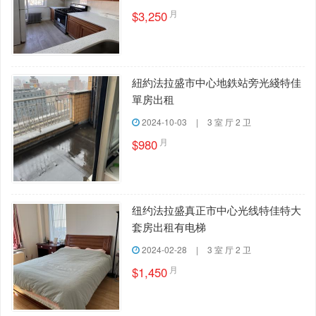
月
$3,250
紐約法拉盛市中心地鉄站旁光綫特佳
單房出租
2024-10-03
|
3 室 厅 2 卫
月
$980
纽约法拉盛真正市中心光线特佳特大
套房出租有电梯
2024-02-28
|
3 室 厅 2 卫
月
$1,450