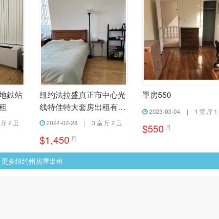
地鉄站
纽约法拉盛真正市中心光
單房550
租
线特佳特大套房出租有电
2023-03-04
|
1 室 厅 1
梯
 厅 2 卫
2024-02-28
|
3 室 厅 2 卫
$550
月
$1,450
月
更多纽约州房屋出租