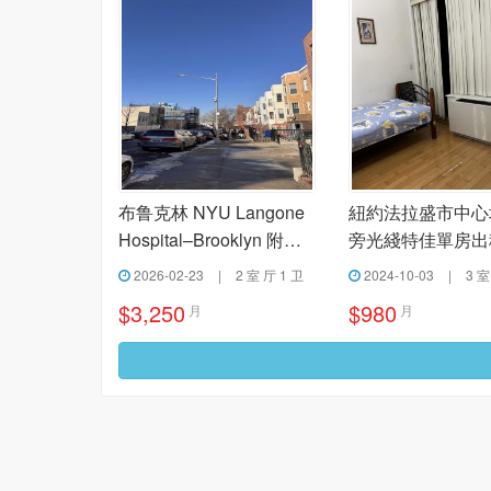
布鲁克林 NYU Langone
紐約法拉盛市中心
Hospital–Brooklyn 附近
旁光綫特佳單房出
两室一厅出租
2026-02-23
|
2 室 厅 1 卫
2024-10-03
|
3 室
$3,250
$980
月
月