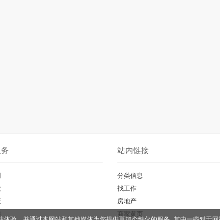
服务
站内链接
明
分类信息
款
找工作
策
房地产
聘
商家黄页
您的网站体验，并通过本网站和其他媒体为您提供更加个性化的服务, 其中一些对