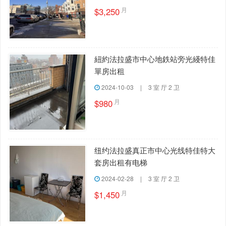
月
$3,250
紐約法拉盛市中心地鉄站旁光綫特佳
單房出租
2024-10-03
|
3 室 厅 2 卫
月
$980
纽约法拉盛真正市中心光线特佳特大
套房出租有电梯
2024-02-28
|
3 室 厅 2 卫
月
$1,450