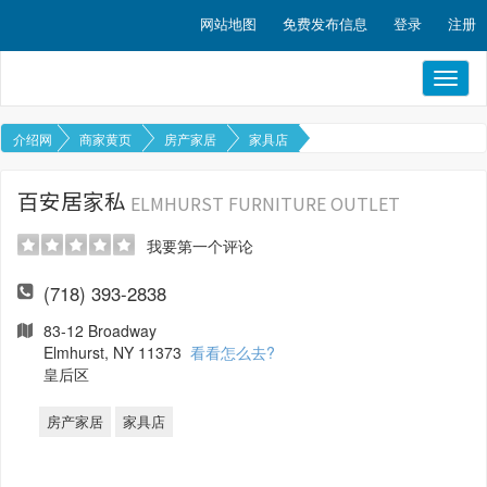
网站地图
免费发布信息
登录
注册
Toggl
naviga
介绍网
商家黄页
房产家居
家具店
百安居家私
ELMHURST FURNITURE OUTLET
我要第一个评论
(718) 393-2838
83-12 Broadway
Elmhurst, NY 11373
看看怎么去?
皇后区
房产家居
家具店