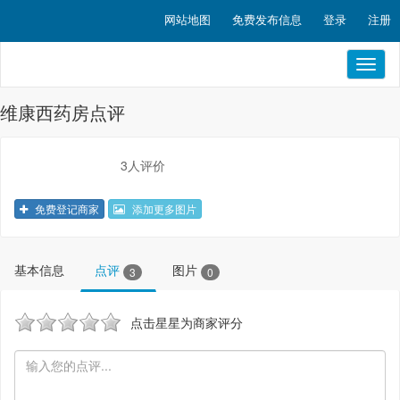
网站地图
免费发布信息
登录
注册
Toggl
naviga
维康西药房点评
3人评价
免费登记商家
添加更多图片
基本信息
点评
图片
3
0
点击星星为商家评分