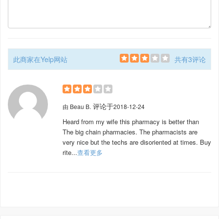
此商家在Yelp网站
共有3评论
评论于
由
Beau B.
2018-12-24
Heard from my wife this pharmacy is better than
The big chain pharmacies. The pharmacists are
very nice but the techs are disoriented at times. Buy
rite...
查看更多