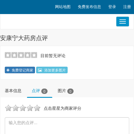
网站地图
免费发布信息
登录
注册
Toggl
naviga
安康宁大药房点评
目前暂无评论
免费登记商家
添加更多图片
基本信息
点评
图片
0
0
点击星星为商家评分