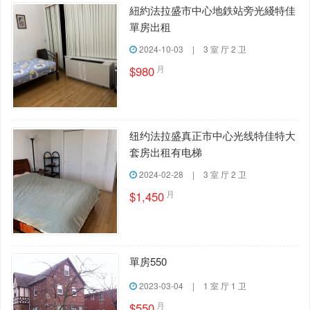
紐約法拉盛市中心地鉄站旁光綫特佳
單房出租
2024-10-03
|
3 室 厅 2 卫
月
$980
纽约法拉盛真正市中心光线特佳特大
套房出租有电梯
2024-02-28
|
3 室 厅 2 卫
月
$1,450
單房550
2023-03-04
|
1 室 厅 1 卫
月
$550