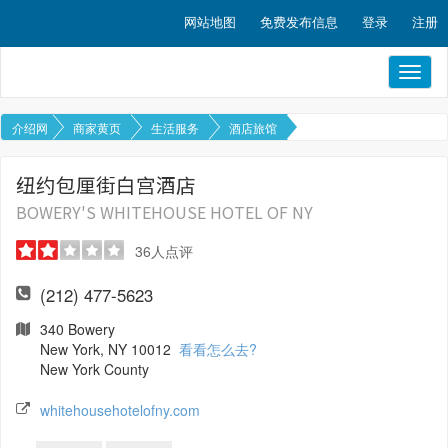
网站地图
免费发布信息
登录
注册
Toggl
naviga
介绍网
商家黄页
生活服务
酒店旅馆
纽约包厘街白宫酒店
BOWERY'S WHITEHOUSE HOTEL OF NY
36
人点评
(212) 477-5623
340 Bowery
New York, NY 10012
看看怎么去?
New York County
whitehousehotelofny.com