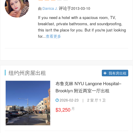
评论于
由
Danica J.
2013-03-10
If you need a hotel with a spacious room, TV,
breakfast, private bathrooms, and soundproofing,
this isn't the place for you. But if you're just looking
for...
查看更多
纽约州房屋出租
我有房出租
布鲁克林 NYU Langone Hospital–
Brooklyn 附近两室一厅出租
2026-02-23
|
2 室 厅 1 卫
月
$3,250