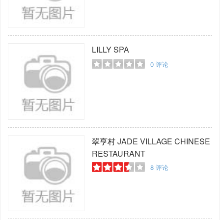
LILLY SPA
0
评论
翠亨村
JADE VILLAGE CHINESE
RESTAURANT
8
评论