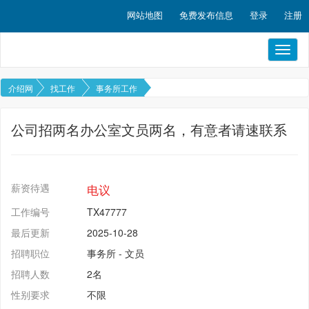
网站地图
免费发布信息
登录
注册
Toggl
naviga
介绍网
找工作
事务所工作
公司招两名办公室文员两名，有意者请速联系
薪资待遇
电议
工作编号
TX47777
最后更新
2025-10-28
招聘职位
事务所
-
文员
招聘人数
2名
性别要求
不限