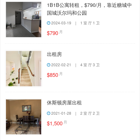
1B1B公寓转租，$790/月，靠近糖城中
国城沃尔玛和公园
2024-03-19
|
1 室 厅 1 卫
月
$790
出租房
2022-02-21
|
4 室 厅 3 卫
月
$850
休斯顿房屋出租
2021-01-28
|
2 室 厅 2 卫
月
$1,500