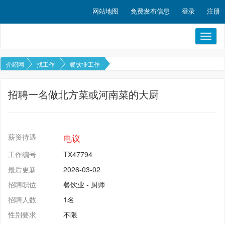
网站地图
免费发布信息
登录
注册
Toggl
naviga
介绍网
找工作
餐饮业工作
招聘一名做北方菜或河南菜的大厨
薪资待遇
电议
工作编号
TX47794
最后更新
2026-03-02
招聘职位
餐饮业
-
厨师
招聘人数
1名
性别要求
不限