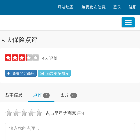
网站地图
免费发布信息
登录
注册
Toggl
naviga
天天保险点评
4人评价
免费登记商家
添加更多图片
基本信息
点评
图片
4
0
点击星星为商家评分