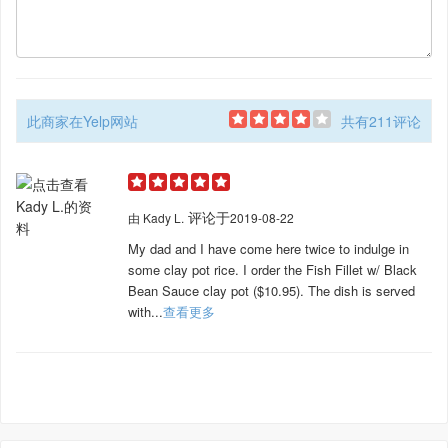
此商家在Yelp网站
共有211评论
评论于
由
Kady L.
2019-08-22
My dad and I have come here twice to indulge in
some clay pot rice. I order the Fish Fillet w/ Black
Bean Sauce clay pot ($10.95). The dish is served
with...
查看更多