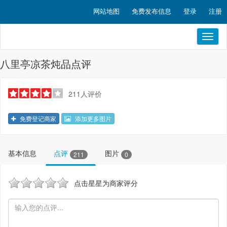
网站地图
免费发布信息
登录
注册
Toggl
naviga
八里亭凉茶炖品点评
211人评价
免费登记商家
添加更多图片
基本信息
点评
图片
211
0
点击星星为商家评分