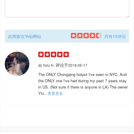
此商家在Yelp网站
共有15评论
评论于
由
Yulu H.
2019-05-17
The ONLY Chongqing hotpot I've seen in NYC. And
the ONLY one I've had during my past 7 years stay
in US. (Not sure if there is anyone in LA) The owner
Yin...
查看更多