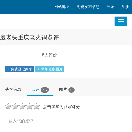
网站地图
免费发布信息
登录
注册
Toggl
naviga
殷老头重庆老火锅点评
15人评价
免费登记商家
添加更多图片
基本信息
点评
图片
15
0
点击星星为商家评分