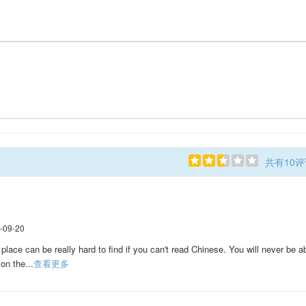
共有10评
-09-20
ace can be really hard to find if you can't read Chinese. You will never be a
on the...
查看更多