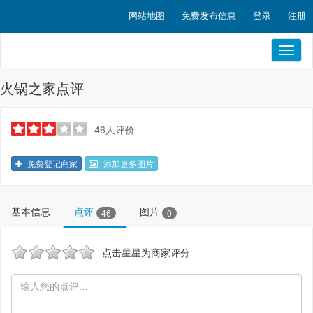
网站地图
免费发布信息
登录
注册
Toggl
naviga
火锅之家点评
46人评价
免费登记商家
添加更多图片
基本信息
点评
图片
46
0
点击星星为商家评分