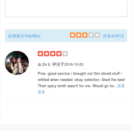
此商家在Yelp网站
共有46评论
评论于
由
Ziv S.
2016-10-20
Pros -good service / brought out thin sliced stuff /
refilled when needed -okay selection -liked the beef
Their spicy broth wasn't for me. Would go for...
查看
更多