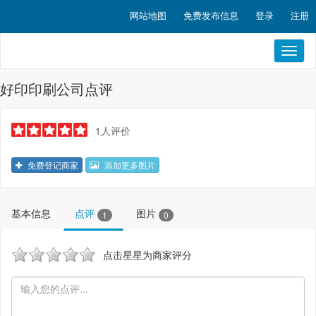
网站地图
免费发布信息
登录
注册
Toggl
naviga
好印印刷公司点评
1人评价
免费登记商家
添加更多图片
基本信息
点评
图片
1
0
点击星星为商家评分