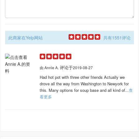
此商家在Yelp网站
共有1551评论
评论于
由
Annie A.
2019-08-27
Had hot pot with three other friends Actually we
drove all the way from Washington to Newyork for
this. Many options for soup base and all kind of...
查
看更多