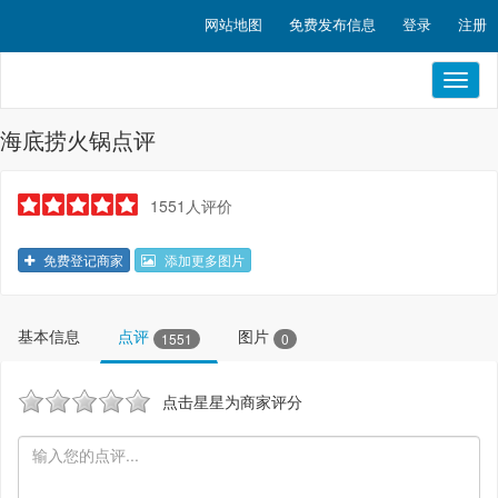
网站地图
免费发布信息
登录
注册
Toggl
naviga
海底捞火锅点评
1551人评价
免费登记商家
添加更多图片
基本信息
点评
图片
1551
0
点击星星为商家评分