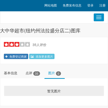
网站地图
免费发布信息
登录
注册
Toggl
naviga
大中华超市(纽约州法拉盛分店二)图库
35人评价
免费登记商家
添加更多图片
基本信息
点评
图片
35
0
暂无图片