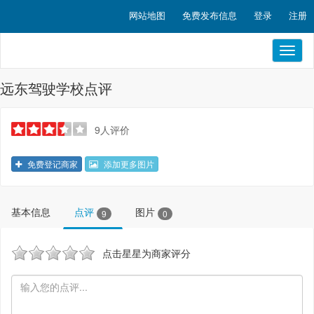
网站地图
免费发布信息
登录
注册
Toggl
naviga
远东驾驶学校点评
9人评价
免费登记商家
添加更多图片
基本信息
点评
图片
9
0
点击星星为商家评分