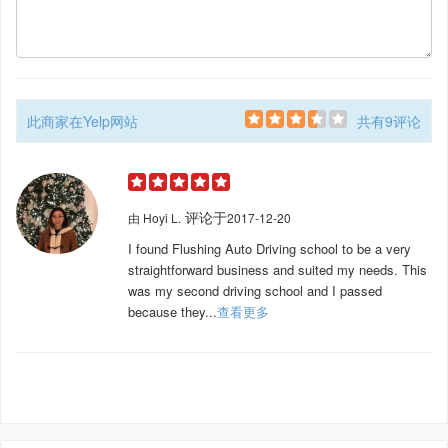
此商家在Yelp网站
共有9评论
评论于
由
Hoyi L.
2017-12-20
I found Flushing Auto Driving school to be a very
straightforward business and suited my needs. This
was my second driving school and I passed
because they...
查看更多