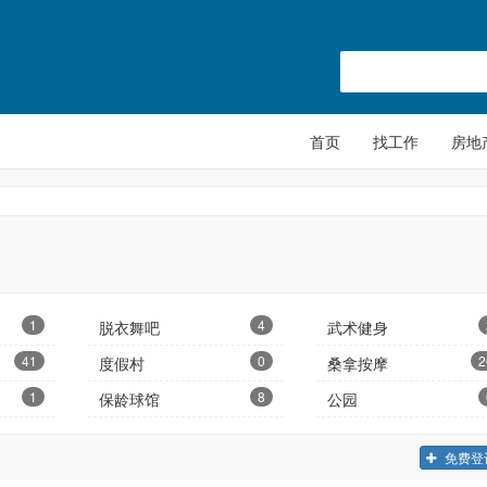
首页
找工作
房地
1
4
脱衣舞吧
武术健身
41
0
2
度假村
桑拿按摩
1
8
保龄球馆
公园
免费登