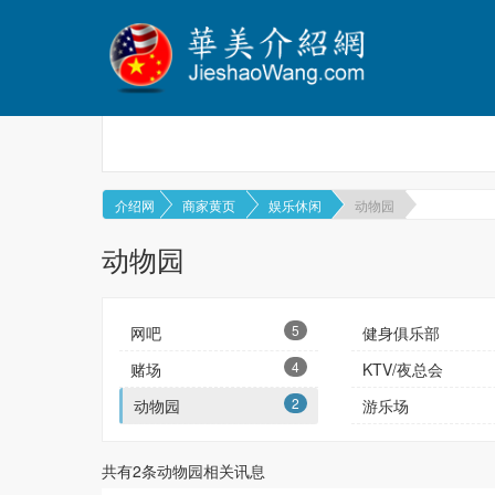
介绍网
商家黄页
娱乐休闲
动物园
动物园
5
网吧
健身俱乐部
4
赌场
KTV/夜总会
2
动物园
游乐场
共有
2
条动物园相关讯息