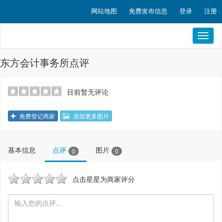
网站地图
免费发布信息
登录
注册
Toggl
naviga
东方会计事务所点评
目前暂无评论
免费登记商家
添加更多图片
基本信息
点评
图片
0
0
点击星星为商家评分