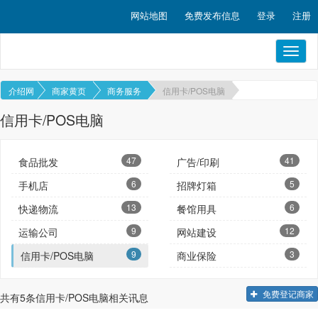
网站地图
免费发布信息
登录
注册
Toggl
naviga
介绍网
商家黄页
商务服务
信用卡/POS电脑
信用卡/POS电脑
47
41
食品批发
广告/印刷
6
5
手机店
招牌灯箱
13
6
快递物流
餐馆用具
9
12
运输公司
网站建设
9
3
信用卡/POS电脑
商业保险
免费登记商家
共有
5
条信用卡/POS电脑相关讯息