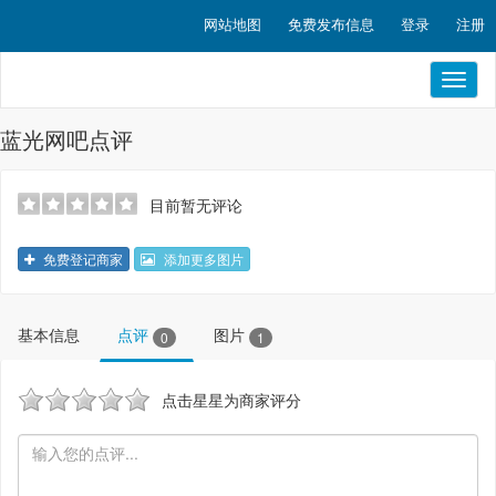
网站地图
免费发布信息
登录
注册
Toggl
naviga
蓝光网吧点评
目前暂无评论
免费登记商家
添加更多图片
基本信息
点评
图片
0
1
点击星星为商家评分