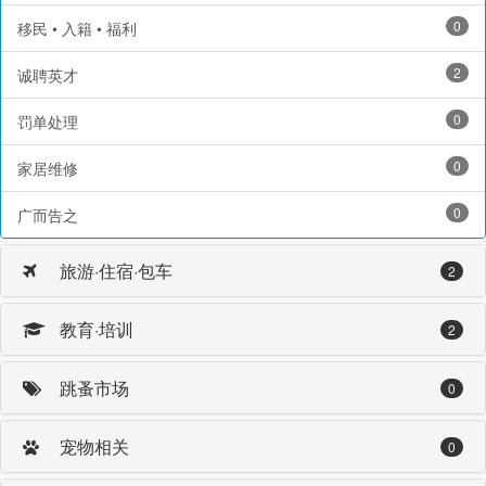
0
移民 • 入籍 • 福利
2
诚聘英才
0
罚单处理
0
家居维修
0
广而告之
旅游·住宿·包车
2
教育·培训
2
跳蚤市场
0
宠物相关
0