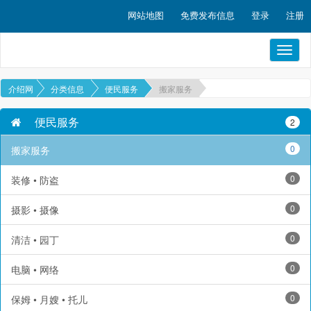
网站地图
免费发布信息
登录
注册
Toggl
naviga
介绍网
分类信息
便民服务
搬家服务
便民服务
2
0
搬家服务
0
装修 • 防盗
0
摄影 • 摄像
0
清洁 • 园丁
0
电脑 • 网络
0
保姆 • 月嫂 • 托儿