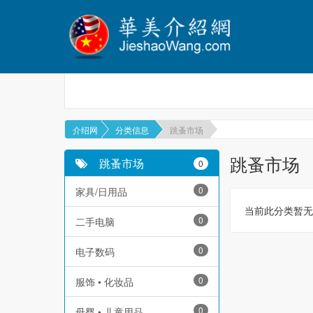
介绍网
分类信息
跳蚤市场
跳蚤市场
跳蚤市场
0
0
家具/日用品
当前此分类暂无
0
二手电脑
0
电子数码
0
服饰 • 化妆品
0
母婴 • 儿童用品