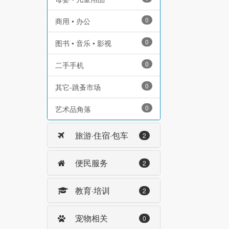
0
商用 • 办公
0
图书 • 音乐 • 影视
0
二手手机
0
其它-跳蚤市场
0
艺术品角落
旅游·住宿·包车
2
便民服务
2
教育·培训
2
宠物相关
0