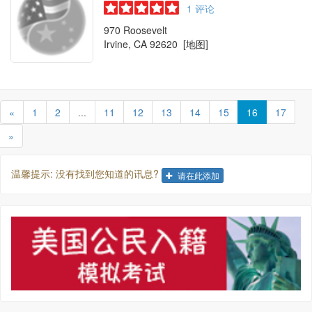
1
评论
970 Roosevelt
Irvine, CA 92620
[地图]
«
1
2
...
11
12
13
14
15
16
17
»
温馨提示: 没有找到您知道的讯息?
请在此添加