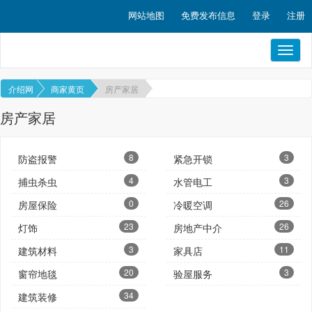
网站地图
免费发布信息
登录
注册
Toggl
naviga
介绍网
商家黄页
房产家居
房产家居
8
3
防盗报警
紧急开锁
4
3
捕虫杀虫
水管电工
0
26
房屋保险
冷暖空调
23
26
灯饰
房地产中介
3
11
建筑材料
家具店
20
3
窗帘地毯
验屋服务
34
建筑装修