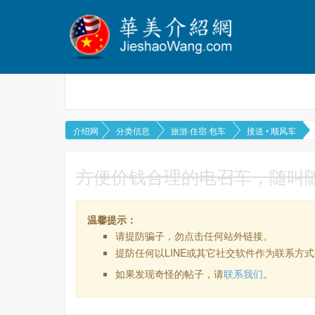
介绍网
分类信息
旅游·住宿·包车
接送 • 顺风车
方便价钱合理的电召车，随叫随
温馨提示：
请提防骗子，勿点击任何站外链接。
提防任何以LINE或其它社交软件作为联系方
如果发现奇怪的帖子，请
联系我们
。