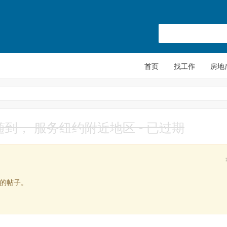
首页
找工作
房地
到， 服务纽约附近地区 - 已过期
式的帖子。